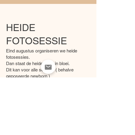
HEIDE
FOTOSESSIE
Eind augustus organiseren we heide
fotosessies.
Dan staat de heide mooi in bloei.
Dit kan voor alle sessies ( behalve
geposeerde newborn )
€150 voor 6 afgewerkte foto's in hoge
resolutie die je zelf mag uitkiezen uit je
persoonlijke galerij.
het is 15 euro per foto extra of de volledige
galerij aan 125 euro.
Er mag gebruik gemaakt worden van mijn
jurken en haarbanden.
BOEK HIER